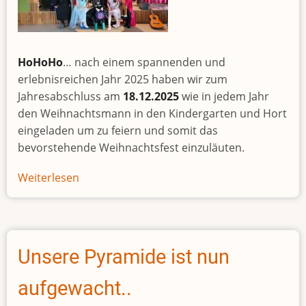
HoHoHo
… nach einem spannenden und
erlebnisreichen Jahr 2025 haben wir zum
Jahresabschluss am
18.12.2025
wie in jedem Jahr
den Weihnachtsmann in den Kindergarten und Hort
eingeladen um zu feiern und somit das
bevorstehende Weihnachtsfest einzuläuten.
Weiterlesen
über
Weihnachtsfeier
im
Kindergarten
und
Unsere Pyramide ist nun
Hort
aufgewacht..