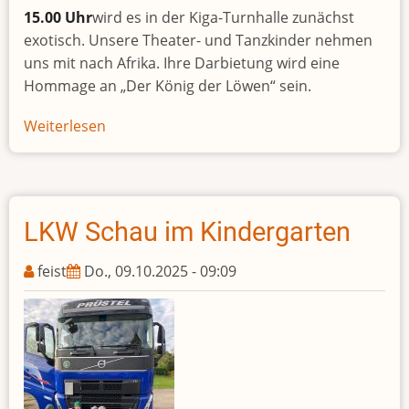
15.00 Uhr
wird es in der Kiga-Turnhalle zunächst
exotisch. Unsere Theater- und Tanzkinder nehmen
uns mit nach Afrika. Ihre Darbietung wird eine
Hommage an „Der König der Löwen“ sein.
Weiterlesen
über
Bald
nun
ist
Weihnachtszeit...
LKW Schau im Kindergarten
feist
Do., 09.10.2025 - 09:09