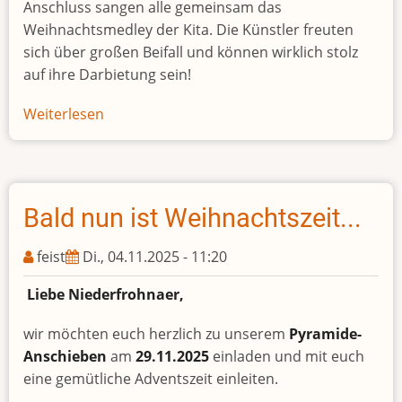
Anschluss sangen alle gemeinsam das
Weihnachtsmedley der Kita. Die Künstler freuten
sich über großen Beifall und können wirklich stolz
auf ihre Darbietung sein!
Weiterlesen
über
Unsere
Pyramide
ist
nun
Bald nun ist Weihnachtszeit...
aufgewacht..
feist
Di., 04.11.2025 - 11:20
Liebe Niederfrohnaer,
wir möchten euch herzlich zu unserem
Pyramide-
Anschieben
am
29.11.2025
einladen und mit euch
eine gemütliche Adventszeit einleiten.