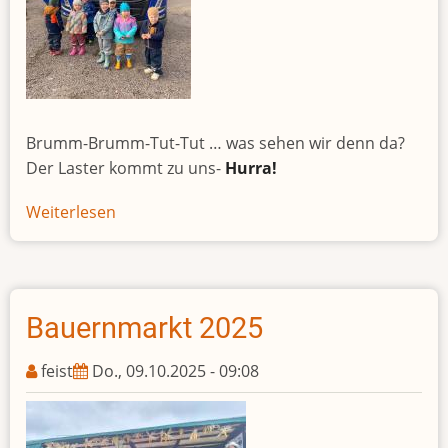
Brumm-Brumm-Tut-Tut … was sehen wir denn da?
Der Laster kommt zu uns-
Hurra!
Weiterlesen
über
LKW
Schau
im
Kindergarten
Bauernmarkt 2025
feist
Do., 09.10.2025 - 09:08