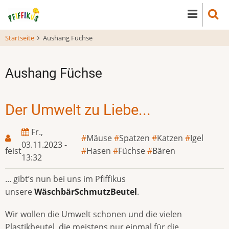
Direkt
zum
Inhalt
Startseite
Aushang Füchse
Aushang Füchse
Der Umwelt zu Liebe...
Fr.,
Mäuse
Spatzen
Katzen
Igel
03.11.2023 -
feist
Hasen
Füchse
Bären
13:32
... gibt’s nun bei uns im Pfiffikus
unsere
WäschbärSchmutzBeutel
.
Wir wollen die Umwelt schonen und die vielen
Plastikbeutel, die meistens nur einmal für die