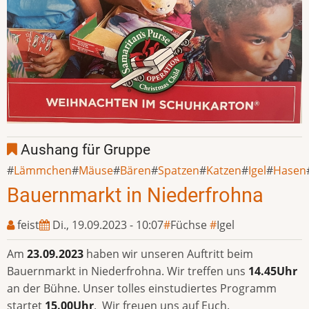
Aushang für Gruppe
Lämmchen
Mäuse
Bären
Spatzen
Katzen
Igel
Hasen
Bauernmarkt in Niederfrohna
feist
Di., 19.09.2023 - 10:07
Füchse
Igel
Am
23.09.2023
haben wir unseren Auftritt beim
Bauernmarkt in Niederfrohna. Wir treffen uns
14.45Uhr
an der Bühne. Unser tolles einstudiertes Programm
startet
15.00Uhr
. Wir freuen uns auf Euch.